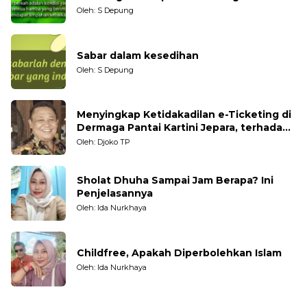
Oleh: S Depung
Sabar dalam kesedihan
Oleh: S Depung
Menyingkap Ketidakadilan e-Ticketing di
Dermaga Pantai Kartini Jepara, terhadap
Nelayan Tradisional
Oleh: Djoko TP
Sholat Dhuha Sampai Jam Berapa? Ini
Penjelasannya
Oleh: Ida Nurkhaya
Childfree, Apakah Diperbolehkan Islam
Oleh: Ida Nurkhaya