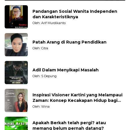
Pandangan Sosial Wanita Independen
dan Karakteristiknya
Oleh: Arif Murdikanto
Patah Arang di Ruang Pendidikan
Oleh: Citra
Adil Dalam Menyikapi Masalah
Oleh: S Depung
Inspirasi Visioner Kartini yang Melampaui
Zaman: Konsep Kecakapan Hidup bagi
Generasi Muda
Oleh: Wina
Apakah Berkah telah pergi? atau
memang belum pernah datang?