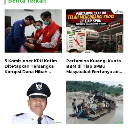
Berita Terkait
5 Komisioner KPU Kotim
Pertamina Kurangi Kuota
Ditetapkan Tersangka
BBM di Tiap SPBU,
Korupsi Dana Hibah
Masyarakat Bertanya ada
Pilkada, Kerugian Negara
Apa
ditaksir 10 Milyard