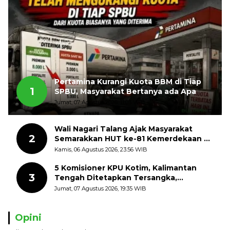
Pertamina Kurangi Kuota BBM di Tiap
1
SPBU, Masyarakat Bertanya ada Apa
Jumat, 07 Agustus 2026, 11:03 WIB
Wali Nagari Talang Ajak Masyarakat
2
Semarakkan HUT ke-81 Kemerdekaan RI
dengan Mengibarkan Bendera Merah
Kamis, 06 Agustus 2026, 23:56 WIB
Putih
5 Komisioner KPU Kotim, Kalimantan
3
Tengah Ditetapkan Tersangka,
Kerugian Negara ditaksir 10 Milyard
Jumat, 07 Agustus 2026, 19:35 WIB
Opini