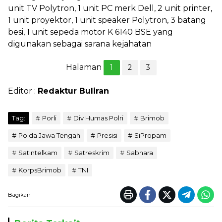
unit TV Polytron, 1 unit PC merk Dell, 2 unit printer,
1 unit proyektor, 1 unit speaker Polytron, 3 batang
besi, 1 unit sepeda motor K 6140 BSE yang
digunakan sebagai sarana kejahatan
Halaman
1
2
3
Editor :
Redaktur Buliran
Tag:
Porli
Div Humas Polri
Brimob
Polda Jawa Tengah
Presisi
SiPropam
SatIntelkam
Satreskrim
Sabhara
KorpsBrimob
TNI
Bagikan