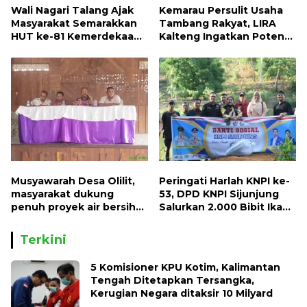
Wali Nagari Talang Ajak
Kemarau Persulit Usaha
Masyarakat Semarakkan
Tambang Rakyat, LIRA
HUT ke-81 Kemerdekaan
Kalteng Ingatkan Potensi
RI dengan Mengibarkan
Naiknya Tingkat Kesulitan
Bendera Merah Putih
Hidup
Musyawarah Desa Olilit,
Peringati Harlah KNPI ke-
masyarakat dukung
53, DPD KNPI Sijunjung
penuh proyek air bersih
Salurkan 2.000 Bibit Ikan
Oryoin
dan 50 Bibit Pohon Petai
Terkini
5 Komisioner KPU Kotim, Kalimantan
Tengah Ditetapkan Tersangka,
Kerugian Negara ditaksir 10 Milyard