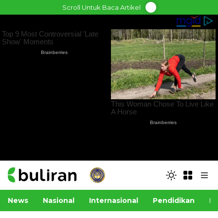
Skip
Scroll Untuk Baca Artikel
to
content
News
Nasional
Internasional
Pendidikan
Po